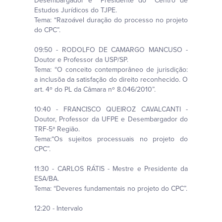
Desembargador e Presidente do Centro de
Estudos Jurídicos do TJPE.
Tema: “Razoável duração do processo no projeto
do CPC”.
09:50 - RODOLFO DE CAMARGO MANCUSO -
Doutor e Professor da USP/SP.
Tema: “O conceito contemporâneo de jurisdição:
a inclusõa da satisfação do direito reconhecido. O
art. 4º do PL da Câmara nº 8.046/2010”.
10:40 - FRANCISCO QUEIROZ CAVALCANTI -
Doutor, Professor da UFPE e Desembargador do
TRF-5ª Região.
Tema:“Os sujeitos processuais no projeto do
CPC”.
11:30 - CARLOS RÁTIS - Mestre e Presidente da
ESA/BA.
Tema: “Deveres fundamentais no projeto do CPC”.
12:20 - Intervalo