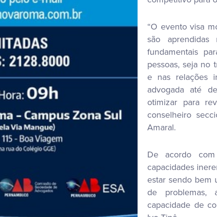
“O evento visa mo
são aprendidas 
fundamentais par
pessoas, seja no t
e nas relações 
advogada até de
otimizar para re
conselheiro secc
Amaral.
De acordo com o
capacidades iner
estar sendo bem u
de problemas, a
capacidade de co