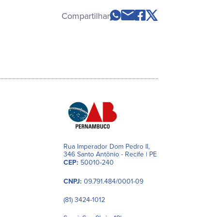
Compartilhar
Rua Imperador Dom Pedro II,
346 Santo Antônio - Recife | PE
CEP:
50010-240
CNPJ:
09.791.484/0001-09
(81) 3424-1012