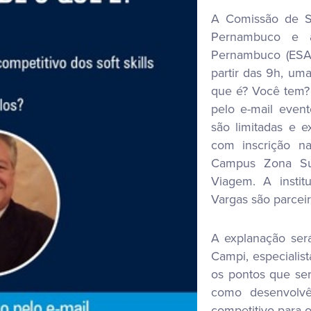
A Comissão de S
Pernambuco e a
Pernambuco (ESA-P
partir das 9h, uma
que é? Você tem? A
pelo e-mail even
são limitadas e e
com inscrição n
Campus Zona Su
Viagem. A insti
Vargas são parceir
A explanação será
Campi, especialist
os pontos que ser
como desenvolvê-
competitivo para o