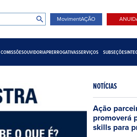
MovimentAÇÃO
ANUID
COMISSÕES
OUVIDORIA
PRERROGATIVAS
SERVIÇOS
SUBSEÇÕES
INTE
NOTÍCIAS
Ação parce
promoverá pa
skills para 