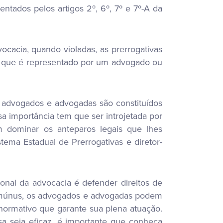
tados pelos artigos 2º, 6º, 7º e 7º-A da
ocacia, quando violadas, as prerrogativas
ão que é representado por um advogado ou
s advogados e advogadas são constituídos
sa importância tem que ser introjetada por
em dominar os anteparos legais que lhes
tema Estadual de Prerrogativas e diretor-
ional da advocacia é defender direitos de
se múnus, os advogados e advogadas podem
normativo que garante sua plena atuação.
esa seja eficaz, é importante que conheça