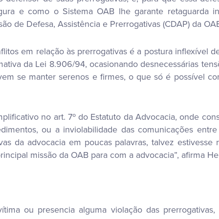
ura e como o Sistema OAB lhe garante retaguarda inst
ssão de Defesa, Assistência e Prerrogativas (CDAP) da OAB
itos em relação às prerrogativas é a postura inflexível d
tiva da Lei 8.906/94, ocasionando desnecessárias tensõ
vem se manter serenos e firmes, o que só é possível c
plificativo no art. 7º do Estatuto da Advocacia, onde con
dimentos, ou a inviolabilidade das comunicações entre 
as da advocacia em poucas palavras, talvez estivesse na 
 principal missão da OAB para com a advocacia”, afirma He
ma ou presencia alguma violação das prerrogativas, 