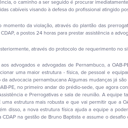
cia, o caminho a ser seguido é procurar imediatamente
das cabíveis visando à defesa do profissional atingido p
momento da violação, através do plantão das prerrogat
 CDAP, a postos 24 horas para prestar assistência a adv
teriormente, através do protocolo de requerimento no s
 aos advogados e advogadas de Pernambuco, a OAB-P
rcionar uma maior estrutura - física, de pessoal e equi
ção da advocacia pernambucana Algumas mudanças já são 
AB-PE, no primeiro andar do prédio-sede, que agora con
ssistência e Prerrogativas e sala de reunião. A equipe
“É uma estrutura mais robusta e que vai permitir que a
 disso, a nova estrutura física ajuda a equipe a poder
 da CDAP na gestão de Bruno Baptista e assume o desafio