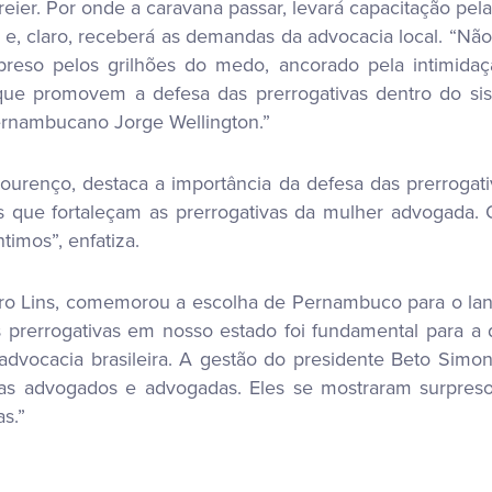
reier. Por onde a caravana passar, levará capacitação pela
 e, claro, receberá as demandas da advocacia local. “Não
preso pelos grilhões do medo, ancorado pela intimidaç
que promovem a defesa das prerrogativas dentro do sis
pernambucano Jorge Wellington.”
 Lourenço, destaca a importância da defesa das prerroga
eres que fortaleçam as prerrogativas da mulher advogad
imos”, enfatiza.
iro Lins, comemorou a escolha de Pernambuco para o la
s prerrogativas em nosso estado foi fundamental para a
advocacia brasileira. A gestão do presidente Beto Simon
gas advogados e advogadas. Eles se mostraram surpre
s.”