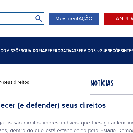
MovimentAÇÃO
ANUID
COMISSÕES
OUVIDORIA
PRERROGATIVAS
SERVIÇOS
SUBSEÇÕES
INTE
NOTÍCIAS
cer (e defender) seus direitos
das são direitos imprescindíveis que lhes garantem in
s, dentro do que está estabelecido pelo Estado Democr