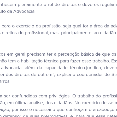
nhecem plenamente o rol de direitos e deveres regulamen
uto da Advocacia.
ara o exercício da profissão, seja qual for a área da adv
ireitos do profissional, mas, principalmente, ao cidad
icos em geral precisam ter a percepção básica de que o
ão tem a habilitação técnica para fazer esse trabalho. Es
a advocacia, além da capacidade técnico-jurídica, dev
 dos direitos de outrem”, explica o coordenador do Sis
rros.
ser confundidas com privilégios. O trabalho do profiss
 são, em última análise, dos cidadãos. No exercício des
tuação, por isso é necessário que conheçam o arcabouço 
o defensor de suas prerrogativas, e, para que essa def