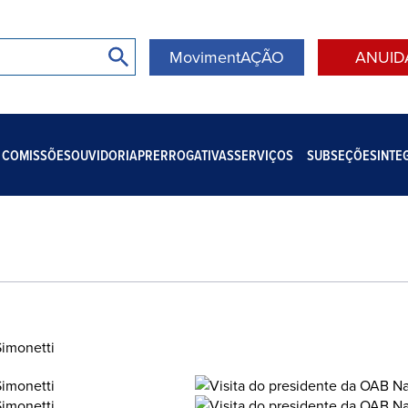
MovimentAÇÃO
ANUID
COMISSÕES
OUVIDORIA
PRERROGATIVAS
SERVIÇOS
SUBSEÇÕES
INTE