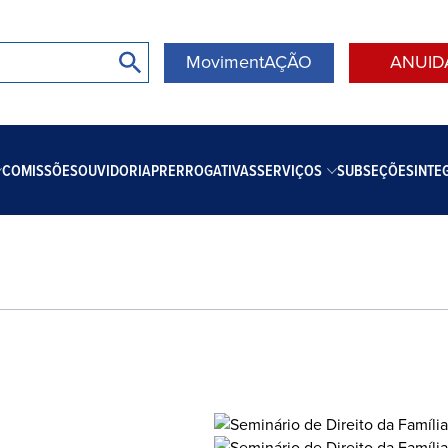
MovimentAÇÃO
ANUID
COMISSÕES
OUVIDORIA
PRERROGATIVAS
SERVIÇOS
SUBSEÇÕES
INTE