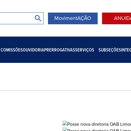
MovimentAÇÃO
ANUID
COMISSÕES
OUVIDORIA
PRERROGATIVAS
SERVIÇOS
SUBSEÇÕES
INTE