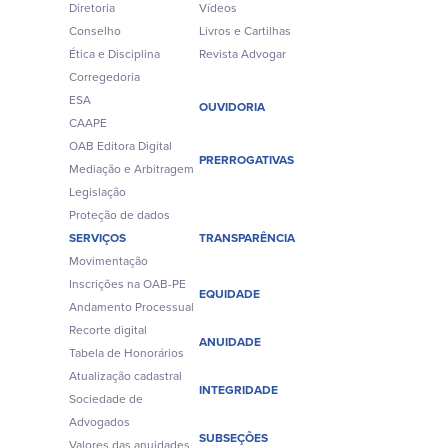
Diretoria
Vídeos
Conselho
Livros e Cartilhas
Ética e Disciplina
Revista Advogar
Corregedoria
ESA
OUVIDORIA
CAAPE
OAB Editora Digital
PRERROGATIVAS
Mediação e Arbitragem
Legislação
Proteção de dados
SERVIÇOS
TRANSPARÊNCIA
Movimentação
Inscrições na OAB-PE
EQUIDADE
Andamento Processual
Recorte digital
ANUIDADE
Tabela de Honorários
Atualização cadastral
INTEGRIDADE
Sociedade de
Advogados
SUBSEÇÕES
Valores das anuidades