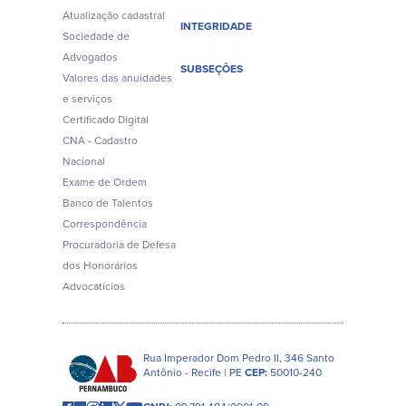
Atualização cadastral
INTEGRIDADE
Sociedade de
Advogados
SUBSEÇÕES
Valores das anuidades
e serviços
Certificado Digital
CNA - Cadastro
Nacional
Exame de Ordem
Banco de Talentos
Correspondência
Procuradoria de Defesa
dos Honorários
Advocatícios
Rua Imperador Dom Pedro II, 346 Santo
Antônio - Recife | PE
CEP:
50010-240