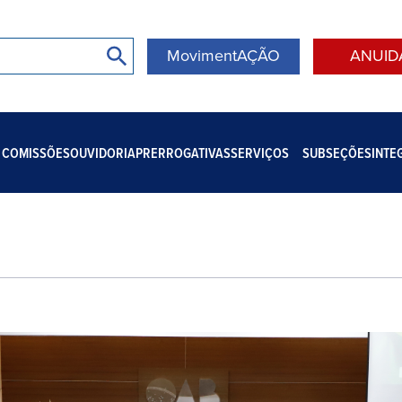
MovimentAÇÃO
ANUID
COMISSÕES
OUVIDORIA
PRERROGATIVAS
SERVIÇOS
SUBSEÇÕES
INTE