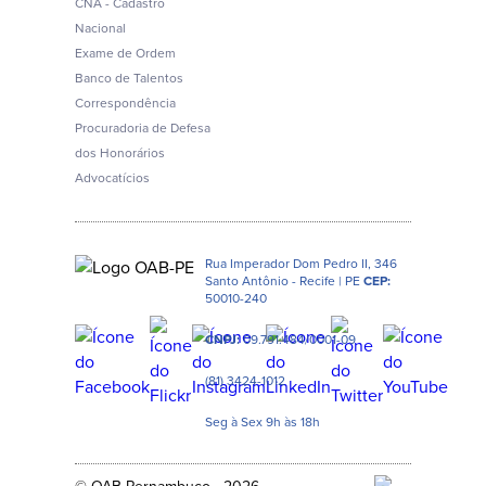
CNA - Cadastro
Nacional
Exame de Ordem
Banco de Talentos
Correspondência
Procuradoria de Defesa
dos Honorários
Advocatícios
Rua Imperador Dom Pedro II, 346
Santo Antônio - Recife | PE
CEP:
50010-240
CNPJ:
09.791.484/0001-09
(81) 3424-1012
Seg à Sex 9h às 18h