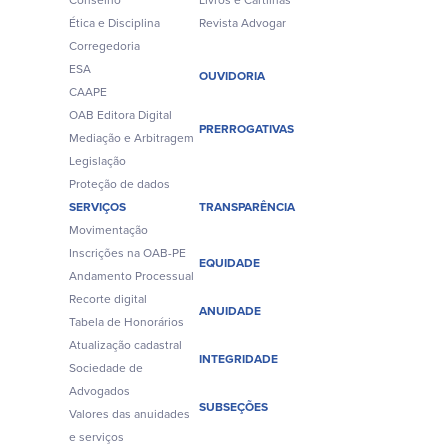
Conselho
Livros e Cartilhas
Ética e Disciplina
Revista Advogar
Corregedoria
ESA
OUVIDORIA
CAAPE
OAB Editora Digital
PRERROGATIVAS
Mediação e Arbitragem
Legislação
Proteção de dados
SERVIÇOS
TRANSPARÊNCIA
Movimentação
Inscrições na OAB-PE
EQUIDADE
Andamento Processual
Recorte digital
ANUIDADE
Tabela de Honorários
Atualização cadastral
INTEGRIDADE
Sociedade de
Advogados
SUBSEÇÕES
Valores das anuidades
e serviços