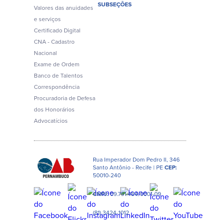
SUBSEÇÕES
Valores das anuidades
e serviços
Certificado Digital
CNA - Cadastro
Nacional
Exame de Ordem
Banco de Talentos
Correspondência
Procuradoria de Defesa
dos Honorários
Advocatícios
Rua Imperador Dom Pedro II, 346
Santo Antônio - Recife | PE
CEP:
50010-240
CNPJ:
09.791.484/0001-09
(81) 3424-1012