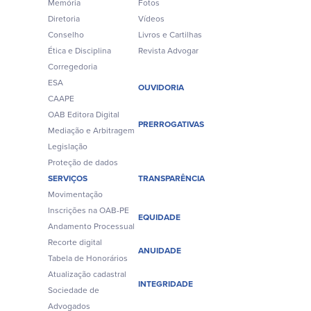
Memória
Fotos
Diretoria
Vídeos
Conselho
Livros e Cartilhas
Ética e Disciplina
Revista Advogar
Corregedoria
ESA
OUVIDORIA
CAAPE
OAB Editora Digital
PRERROGATIVAS
Mediação e Arbitragem
Legislação
Proteção de dados
SERVIÇOS
TRANSPARÊNCIA
Movimentação
Inscrições na OAB-PE
EQUIDADE
Andamento Processual
Recorte digital
ANUIDADE
Tabela de Honorários
Atualização cadastral
INTEGRIDADE
Sociedade de
Advogados