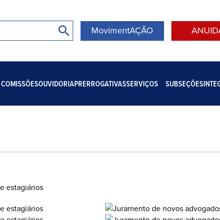
MovimentAÇÃO
ANUID
COMISSÕES
OUVIDORIA
PRERROGATIVAS
SERVIÇOS
SUBSEÇÕES
INTE