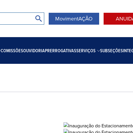
MovimentAÇÃO
ANUID
COMISSÕES
OUVIDORIA
PRERROGATIVAS
SERVIÇOS
SUBSEÇÕES
INTE