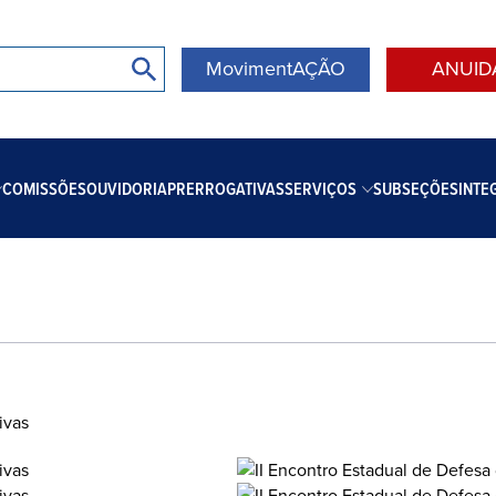
MovimentAÇÃO
ANUID
COMISSÕES
OUVIDORIA
PRERROGATIVAS
SERVIÇOS
SUBSEÇÕES
INTE