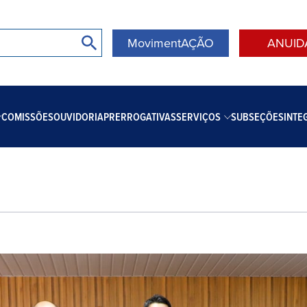
MovimentAÇÃO
ANUID
COMISSÕES
OUVIDORIA
PRERROGATIVAS
SERVIÇOS
SUBSEÇÕES
INTE