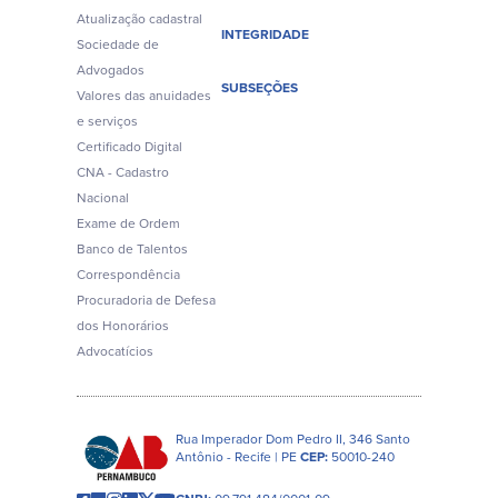
Atualização cadastral
INTEGRIDADE
Sociedade de
Advogados
SUBSEÇÕES
Valores das anuidades
e serviços
Certificado Digital
CNA - Cadastro
Nacional
Exame de Ordem
Banco de Talentos
Correspondência
Procuradoria de Defesa
dos Honorários
Advocatícios
Rua Imperador Dom Pedro II, 346 Santo
Antônio - Recife | PE
CEP:
50010-240