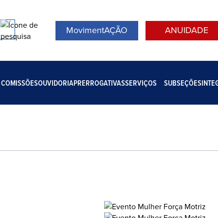
MovimentAÇÃO
ANUIDADE
COMISSÕES
OUVIDORIA
PRERROGATIVAS
SERVIÇOS
SUBSEÇÕES
INTE