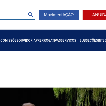
MovimentAÇÃO
ANUID
COMISSÕES
OUVIDORIA
PRERROGATIVAS
SERVIÇOS
SUBSEÇÕES
INTE