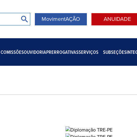
MovimentAÇÃO
ANUIDADE
COMISSÕES
OUVIDORIA
PRERROGATIVAS
SERVIÇOS
SUBSEÇÕES
INTE