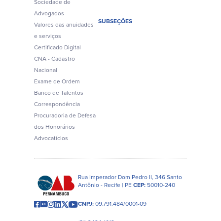
Sociedade de
Advogados
SUBSEÇÕES
Valores das anuidades
e serviços
Certificado Digital
CNA - Cadastro
Nacional
Exame de Ordem
Banco de Talentos
Correspondência
Procuradoria de Defesa
dos Honorários
Advocatícios
Rua Imperador Dom Pedro II, 346 Santo
Antônio - Recife | PE
CEP:
50010-240
CNPJ:
09.791.484/0001-09