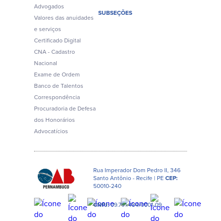
Advogados
SUBSEÇÕES
Valores das anuidades
e serviços
Certificado Digital
CNA - Cadastro
Nacional
Exame de Ordem
Banco de Talentos
Correspondência
Procuradoria de Defesa
dos Honorários
Advocatícios
Rua Imperador Dom Pedro II, 346
Santo Antônio - Recife | PE
CEP:
50010-240
CNPJ:
09.791.484/0001-09