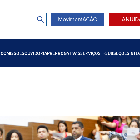
MovimentAÇÃO
ANUID
COMISSÕES
OUVIDORIA
PRERROGATIVAS
SERVIÇOS
SUBSEÇÕES
INTE