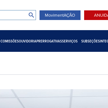
MovimentAÇÃO
ANUID
COMISSÕES
OUVIDORIA
PRERROGATIVAS
SERVIÇOS
SUBSEÇÕES
INTE