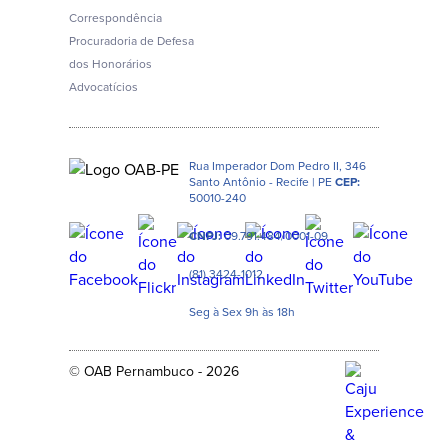
Correspondência
Procuradoria de Defesa
dos Honorários
Advocatícios
Rua Imperador Dom Pedro II, 346
Santo Antônio - Recife | PE
CEP:
50010-240
CNPJ:
09.791.484/0001-09
(81) 3424-1012
Seg à Sex 9h às 18h
© OAB Pernambuco - 2026